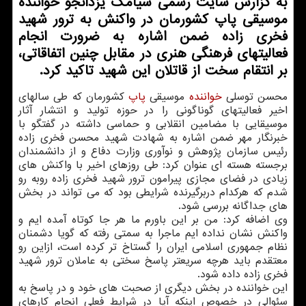
به گزارش سایت رسمی سیامك یزدانجو خواننده
موسیقی پاپ كشورمان در واكنش به ترور شهید
فخری زاده ضمن اشاره به ضرورت انجام
فعالیتهای فرهنگی هنری در مقابل چنین اتفاقاتی،
بر انتقام سخت از قاتلان این شهید تاكید كرد.
محسن توسلی
خواننده
موسیقی
پاپ
کشورمان که طی سالهای
اخیر فعالیتهای گوناگونی را در حوزه تولید و انتشار آثار
موسیقایی با مضامین انقلابی و حماسی داشته در گفتگو با
خبرنگار مهر ضمن اشاره به شهادت شهید محسن فخری زاده
رئیس سازمان پژوهش و نوآوری وزارت دفاع و از دانشمندان
برجسته هسته ای عنوان کرد: طی روزهای اخیر با واکنش های
زیادی در فضای مجازی پیرامون ترور شهید فخری زاده روبه رو
شدم که هرکدام دربرگیرنده شرایطی بود که می تواند در بخش
های جداگانه بررسی شود.
وی اضافه کرد: من بر این باورم ما هر جا کوتاه آمده ایم و
واکنش نشان نداده ایم ماجرا به سمتی رفته که گویا دشمنان
نظام جمهوری اسلامی ایران را گستاخ تر کرده است، ازاین رو
معتقدم باید هرچه سریعتر پاسخ سختی به عاملان ترور شهید
فخری زاده داده شود.
این خواننده در بخش دیگری از صحبت های خود و در پاسخ به
سئوالی در خصوص اینکه آیا در شرایط فعلی انجام کارهای