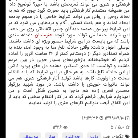
فرهنگی و هنری می تواند ثمربخش باشد یا خیر؟ توضیح داد:
من همیشه معتقدم کار فرهنگی باید صورت گیرد چون که هم به
لحاظ روحی و روانی می تواند شرایط خاصی را در عموم جامعه
ایجاد نماید و هم باعث تسکین آلام و دردهایی می شود که در
این شرایط پیرامون صدمه دیدگان چنین اتفاقاتی روی می دهد.
این شرایط حتما می تواند مورد توجه
هنرمندان
دغدغه مندی
باشد که می بایست در این شرایط حضور ویژه ای داشته باشند.
توسلی اظهار داشت: وقتی حادثه تلخ منا به وجود آمد، بنده به
همراه تعدادی دیگر از دوستانم کمتر از ۲۴ ساعت اثری را آماده
کردیم که خوشبختانه بازخوردهای بسیار خوبی در بین مردم
داشت و توانست تا حدی تسکین دهنده دل های پردرد ناشی
از این حادثه تلخ باشد. به هر حال در این شرایط که باید انتقام
سخت در اولویت کارها باشد تولید آثار فرهنگی هنری هم می
تواند تاثیرات خویش را داشته باشد. در مورد شهید بزرگوار
محسن فخری زاده هم ماجرا به همین شکل است و من
امیدوارم شرایطی فراهم گردد که در کنار انتقام سختی که باید از
این اتفاق گرفت بتوانیم کارهای هنری را تولید نماییم.
1399/09/10
16:13:36
1326
/ 5
5.0
تگهای خبر:
پاپ
,
خواننده
,
ساز
,
موسیقی