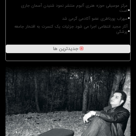
مرکز موسیقی حوزه هنری آلبوم منتشر نمود شنیدن آسمان جاری
است
سهراب پورناظری عضو آکادمی گرمی شد
آثار مجید انتظامی اجرا می شود جزئیات یک کنسرت به افتخار جامعه
پزشکی
جدیدترین ها