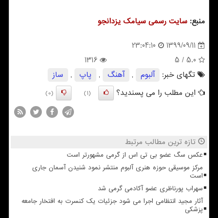
منبع:
سایت رسمی سیامك یزدانجو
1399/09/11
23:04:10
1316
/ 5
5.0
تگهای خبر:
آلبوم
,
آهنگ
,
پاپ
,
ساز
این مطلب را می پسندید؟
(0)
(1)
تازه ترین مطالب مرتبط
عکس سگ عضو بی تی اس از گرمی مشهورتر است
مرکز موسیقی حوزه هنری آلبوم منتشر نمود شنیدن آسمان جاری
است
سهراب پورناظری عضو آکادمی گرمی شد
آثار مجید انتظامی اجرا می شود جزئیات یک کنسرت به افتخار جامعه
پزشکی