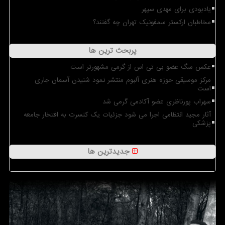
یادبودی برای مهدی سپهر
مخاطبان ارکستر سمفونیک تهران چه گفتند؟
پربحث ترین ها
عکس سگ عضو بی تی اس از گرمی مشهورتر است
مرکز موسیقی حوزه هنری آلبوم منتشر نمود شنیدن آسمان جاری
است
سهراب پورناظری عضو آکادمی گرمی شد
آثار مجید انتظامی اجرا می شود جزئیات یک کنسرت به افتخار جامعه
پزشکی
جدیدترین ها