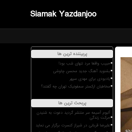
Siamak Yazdanjoo
پربیننده ترین ها
حبیب واقعا مرد تنهای شب بود!
بشنوید آهنگ جدید محسن چاوشی
یادبودی برای مهدی سپهر
مخاطبان ارکستر سمفونیک تهران چه گفتند؟
پربحث ترین ها
آلبوم آسیمه سر منتشر گردید دعوت به شنیدن
حرکت زندگی
علیرضا قربانی در شیراز کنسرت برگزار می نماید