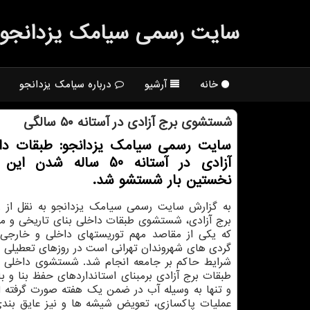
سایت رسمی سیامك یزدانجو
خانه
آرشیو
درباره سیامک یزدانجو
شستشوی برج آزادی در آستانه ۵۰ سالگی
سایت رسمی سیامک یزدانجو: طبقات دا
آزادی در آستانه 50 ساله شدن
نخستین بار شستشو شد.
به گزارش سایت رسمی سیامک یزدانجو به نقل از ر
برج آزادی، شستشوی طبقات داخلی بنای تاریخی و مل
که یکی از مقاصد مهم توریستهای داخلی و خارجی و
گردی های شهروندان تهرانی است در روزهای تعطیلی 
شرایط حاکم بر جامعه انجام شد. شستشوی داخلی و
طبقات برج آزادی برمبنای استانداردهای حفظ بنا و با
و تنها به وسیله آب در ضمن یک هفته صورت گرفته ا
عملیات پاکسازی، تعویض شیشه ها و نیز عایق بندی