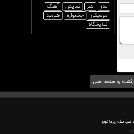
ساز
هنر
نمایش
آهنگ
موسیقی
جشنواره
هنرمند
نمایشگاه
زگشت به صفحه اصلی
 سیامک یزدانجو
جو