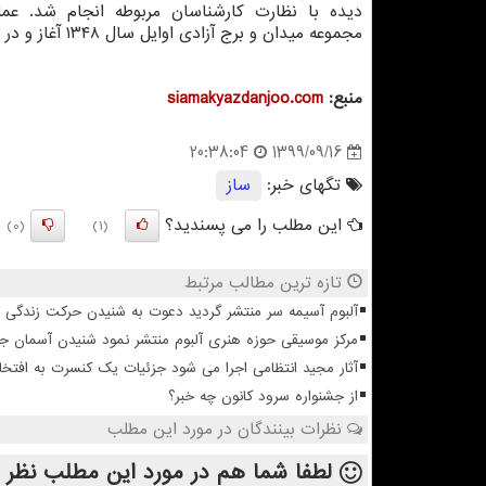
دیده با نظارت کارشناسان مربوطه انجام شد. ع
مجموعه میدان و برج آزادی اوایل سال ۱۳۴۸ آغاز و در ۲۴ مهر ۱۳۵۰ به انتها و سرانجام این برج ۲۶ دی همان سال به بهره برداری رسید.
منبع:
siamakyazdanjoo.com
1399/09/16
20:38:04
تگهای خبر:
ساز
این مطلب را می پسندید؟
(0)
(1)
تازه ترین مطالب مرتبط
آلبوم آسیمه سر منتشر گردید دعوت به شنیدن حرکت زندگی
مرکز موسیقی حوزه هنری آلبوم منتشر نمود شنیدن آسمان 
آثار مجید انتظامی اجرا می شود جزئیات یک کنسرت به افتخا
از جشنواره سرود کانون چه خبر؟
نظرات بینندگان در مورد این مطلب
لطفا شما هم
در مورد این مطلب
نظر 