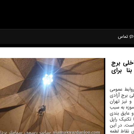
تماس
خلی برج
 این بنا برای
وابط عمومی
ی برج آزادی
 نیز تهران
موزه به سبب
 عایق بندی
 تکنیک راپل
ست. در این
 نقاط لطمه