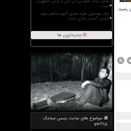
عکس سگ عضو بی تی اس از گرمی مشهورتر
است
مرکز موسیقی حوزه هنری آلبوم منتشر نمود
شنیدن آسمان جاری است
جدیدترین ها
موضوع های سایت رسمی سیامك
یزدانجو