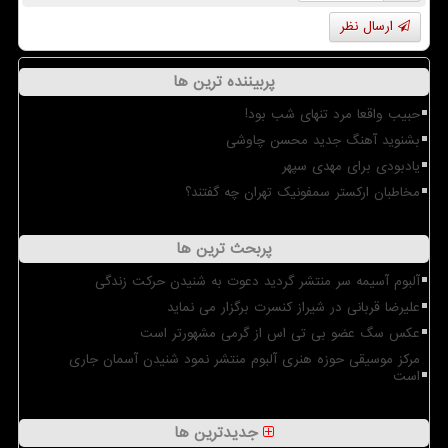
ارسال نظر
پربیننده ترین ها
حبیب واقعا مرد تنهای شب بود!
بشنوید آهنگ جدید محسن چاوشی
یادبودی برای مهدی سپهر
مخاطبان ارکستر سمفونیک تهران چه گفتند؟
پربحث ترین ها
آلبوم آسیمه سر منتشر گردید دعوت به شنیدن حرکت زندگی
علیرضا قربانی در شیراز کنسرت برگزار می نماید
عکس سگ عضو بی تی اس از گرمی مشهورتر است
مرکز موسیقی حوزه هنری آلبوم منتشر نمود شنیدن آسمان جاری
است
جدیدترین ها