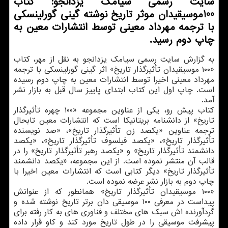
سایت رسمی سیامک یزدانجو: کتاب
100موسیقیدان موثر تاریخ نوشته گینی گورلینسکی
با ترجمه مهرداد معینی توسط انتشارات معین به
چاپ دوم رسید.
به گزارش سایت رسمی سیامک یزدانجو به نقل از مهر، کتاب
«۱۰۰ موسیقیدان تأثیرگذار تاریخ» اثر گینی گورلینسکی با ترجمه
مهرداد معینی اخیرا توسط انتشارات معین به چاپ دوم رسیده
است. چاپ اول این کتاب ابتدای پاییز سال قبل به بازار نشر
آمد.
کتاب پیش رو، یکی از عناوین مجموعه «۱۰۰ چهره تأثیرگذار
تاریخ» از دانشنامه بریتانیکا است که انتشارات معین تابحال
ترجمه عناوین «یکصد زن تأثیرگذار تاریخ»، «صد نویسنده
تأثیرگذار تاریخ»، «یکصد فیلسوف تأثیرگذار تاریخ»، «یکصد
دانشمند تأثیرگذار تاریخ» و «یکصد رهبر تأثیرگذار تاریخ» را در
قالب آن منتشر نموده است. از این مجموعه، «یکصد دانشمند
تأثیرگذار تاریخ» دیگر کتابی است که انتشارات معین اخیرا با
چاپ دوم به بازار نشر عرضه نموده است.
«۱۰۰ موسیقیدان تأثیرگذار تاریخ» همانطور که از عنوانش
پیداست در معرفی ۱۰۰ موسیقی دان برتر تاریخ نوشته شده و
گردآورنده اش سبک های مختلف و فناوری های به کار رفته برای
پیشرفت موسیقی را در طول تاریخ مورد کند و کاو قرار داده