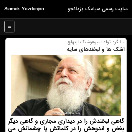
سایت رسمی سیامك یزدانجو
Siamak Yazdanjoo
منو
سالگرد تولد امیرهوشنگ ابتهاج
اشك ها و لبخندهای سایه
گاهی لبخندش را در دیداری مجازی و گاهی دیگر
بغض و اندوهش را در کلماتش یا چشمانش می