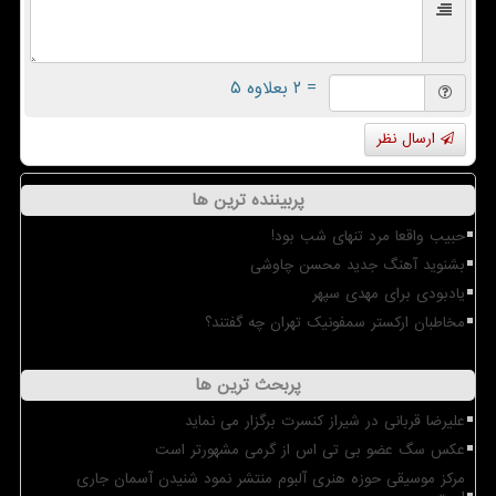
= ۲ بعلاوه ۵
ارسال نظر
پربیننده ترین ها
حبیب واقعا مرد تنهای شب بود!
بشنوید آهنگ جدید محسن چاوشی
یادبودی برای مهدی سپهر
مخاطبان ارکستر سمفونیک تهران چه گفتند؟
پربحث ترین ها
علیرضا قربانی در شیراز کنسرت برگزار می نماید
عکس سگ عضو بی تی اس از گرمی مشهورتر است
مرکز موسیقی حوزه هنری آلبوم منتشر نمود شنیدن آسمان جاری