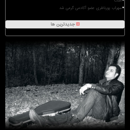
است
سهراب پورناظری عضو آکادمی گرمی شد
جدیدترین ها