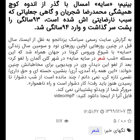
بینیم؛ «سایه» امسال با گذر از اندوه کوچ
همیشگی محمدرضا شجریان و گاهی جعلیاتی که
سبب نارضایتی اش شده است، 93سالگی را
پشت سر گذاشت و وارد 94سالگی شد.
به گزارش سایت رسمی سیامک یزدانجو به نقل از ایسنا، سال
قبل در چنین روزهایی اولین روزهای نود و سومین سال زندگی
«سایه» با شیوع ویروس کرونا در جهان همراه شد که این
مسئله «شب
شعر
در سایه سایه» در شهر کلن آلمان را لغو کرد؛
بعد از لغو این دیدار، وی در ویدیویی برای مخاطبانش چنین
خواند: «این همه راه آمدی، آری/ بنشین، خسته ای و حق داری/
نفسی تازه کن، نمی دانم / چند مانده است از شب دشوار/ تا
رسیدن هنوز باید رفت/ کار دشوار است و راه ناهموار».
مرورگر شما از ویدئو پشتیبانی نمی کند.
فایل آنرا از اینجا دانلود کنید: video/mp4
1399/12/07
12:51:42
1117
/ 5
0.0
تگهای خبر:
شعر