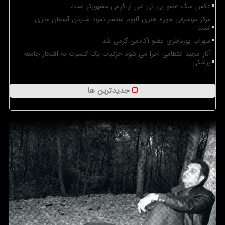
عکس سگ عضو بی تی اس از گرمی مشهورتر است
مرکز موسیقی حوزه هنری آلبوم منتشر نمود شنیدن آسمان جاری
است
سهراب پورناظری عضو آکادمی گرمی شد
آثار مجید انتظامی اجرا می شود جزئیات یک کنسرت به افتخار جامعه
پزشکی
جدیدترین ها