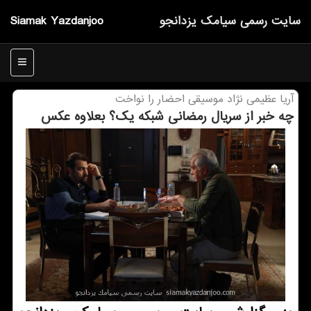
سایت رسمی سیامك یزدانجو
Siamak Yazdanjoo
منو
آریا عظیمی نژاد موسیقی احضار را نواخت
چه خبر از سریال رمضانی شبكه یك؟ بعلاوه عكس