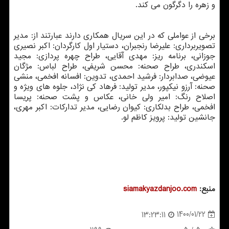
و زهره را دگرگون می کند.
برخی از عواملی که در این سریال همکاری دارند عبارتند از: مدیر
تصویربرداری: علیرضا رنجبران، دستیار اول کارگردان: اکبر نصیری
جوزانی، برنامه ریز: مهدی آقایی، طراح چهره پردازی: مجید
اسکندری، طراح صحنه: محسن شریفی، طراح لباس: مژگان
عیوضی، صدابردار: فرشید احمدی، تدوین: افسانه افخمی، منشی
صحنه: آرزو نیکپور، مدیر تولید: فرهاد کی نژاد، جلوه های ویژه و
اصلاح رنگ: امیر ولی خانی، عکاس و پشت صحنه: پریسا
افخمی، طراح بدلکاری: کیوان رضایی، مدیر تدارکات: اکبر مهری،
جانشین تولید: پرویز کاظم لو.
منبع:
siamakyazdanjoo.com
1400/01/22
13:23:11