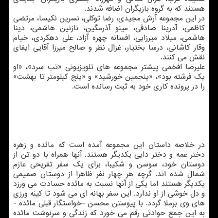
هستند که به گروه بازیگران اضافه شدند.
در این مجموعه آرش مجیدی، رضا توکلی، نسرین نکیسا، مرتضی
کاظمی، آدرینا صادقی، مینو آذرمگین، نازنین هاشمی، دینا
هاشمی، میلاد میرزایی، افسانه چهره آزاد، علی دهکردی، خیام
وقار کاشانی، درسا بختیار، غزال نظر و صالح میرزا آقایی ایفای
نقش می کنند.
علیرضا افخمی پیشتر مجموعه های تلویزیونی «تب سرد»، «او
یک فرشته بود»، «پنجمین خورشید» و «پنج کیلومتر تا بهشت»
را در پرونده کاری خود به ثبت رسانده است.
در خلاصه داستان این مجموعه آمده است که مائده و زهره
دختر عمه و دختر دایی یکدیگر هستند. آنها همراه با دو تن از
دوستان خود، سوسن و شکیبا، برای یک سفر تفریحی عازم
شمال شده اند. گرچه هر چهار نفر ظاهرا از دوستان صمیمی
یکدیگر هستند اما یکی از آنها نسبت به مائده حسادت می ورزد
و دل خوشی از او ندارد. این سفر بهانه ای می شود تا کینه ورزی
های وی برملا گردد. با پیوستن محسن -خواستگار قبلی مائده -
به این جمع حوادثی رقم می خورد که زندگی و سرنوشت مائده