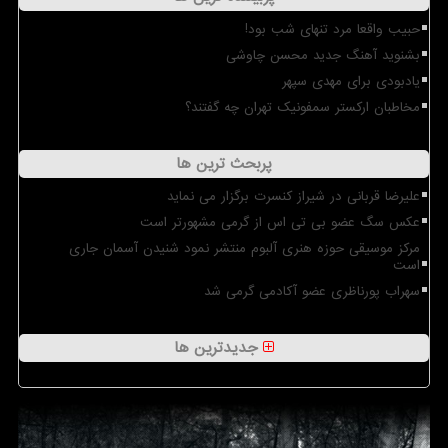
حبیب واقعا مرد تنهای شب بود!
بشنوید آهنگ جدید محسن چاوشی
یادبودی برای مهدی سپهر
مخاطبان ارکستر سمفونیک تهران چه گفتند؟
پربحث ترین ها
علیرضا قربانی در شیراز کنسرت برگزار می نماید
عکس سگ عضو بی تی اس از گرمی مشهورتر است
مرکز موسیقی حوزه هنری آلبوم منتشر نمود شنیدن آسمان جاری
است
سهراب پورناظری عضو آکادمی گرمی شد
جدیدترین ها