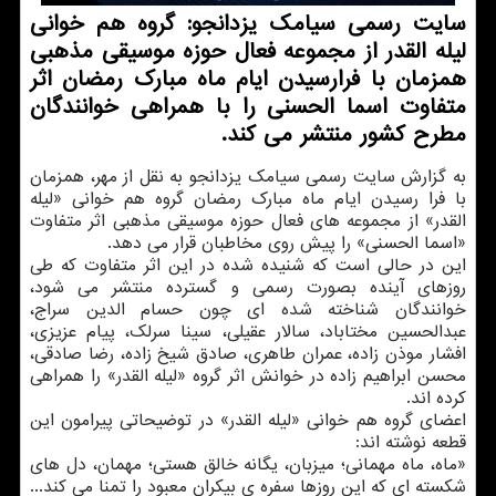
سایت رسمی سیامک یزدانجو: گروه هم خوانی
لیله القدر از مجموعه فعال حوزه موسیقی مذهبی
همزمان با فرارسیدن ایام ماه مبارک رمضان اثر
متفاوت اسما الحسنی را با همراهی خوانندگان
مطرح کشور منتشر می کند.
به گزارش سایت رسمی سیامک یزدانجو به نقل از مهر، همزمان
با فرا رسیدن ایام ماه مبارک رمضان گروه هم خوانی «لیله
القدر» از مجموعه های فعال حوزه موسیقی مذهبی اثر متفاوت
«اسما الحسنی» را پیش روی مخاطبان قرار می دهد.
این در حالی است که شنیده شده در این اثر متفاوت که طی
روزهای آینده بصورت رسمی و گسترده منتشر می شود،
خوانندگان شناخته شده ای چون حسام الدین سراج،
عبدالحسین مختاباد، سالار عقیلی، سینا سرلک، پیام عزیزی،
افشار موذن زاده، عمران طاهری، صادق شیخ زاده، رضا صادقی،
محسن ابراهیم زاده در خوانش اثر گروه «لیله القدر» را همراهی
کرده اند.
اعضای گروه هم خوانی «لیله القدر» در توضیحاتی پیرامون این
قطعه نوشته اند:
«ماه، ماه مهمانی؛ میزبان، یگانه خالق هستی؛ مهمان، دل های
شکسته ای که این روزها سفره ی بیکران معبود را تمنا می کند...