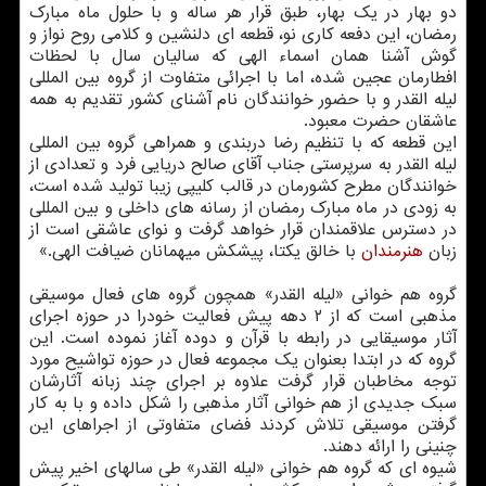
دو بهار در یک بهار، طبق قرار هر ساله و با حلول ماه مبارک
رمضان، این دفعه کاری نو، قطعه ای دلنشین و کلامی روح نواز و
گوش آشنا همان اسماء الهی که سالیان سال با لحظات
افطارمان عجین شده، اما با اجرائی متفاوت از گروه بین المللی
لیله القدر و با حضور خوانندگان نام آشنای کشور تقدیم به همه
عاشقان حضرت معبود.
این قطعه که با تنظیم رضا دربندی و همراهی گروه بین المللی
لیله القدر به سرپرستی جناب آقای صالح دریایی فرد و تعدادی از
خوانندگان مطرح کشورمان در قالب کلیپی زیبا تولید شده است،
به زودی در ماه مبارک رمضان از رسانه های داخلی و بین المللی
در دسترس علاقمندان قرار خواهد گرفت و نوای عاشقی است از
زبان
هنرمندان
با خالق یکتا، پیشکش میهمانان ضیافت الهی.»
گروه هم خوانی «لیله القدر» همچون گروه های فعال موسیقی
مذهبی است که از ۲ دهه پیش فعالیت خودرا در حوزه اجرای
آثار موسیقایی در رابطه با قرآن و دوده آغاز نموده است. این
گروه که در ابتدا بعنوان یک مجموعه فعال در حوزه تواشیح مورد
توجه مخاطبان قرار گرفت علاوه بر اجرای چند زبانه آثارشان
سبک جدیدی از هم خوانی آثار مذهبی را شکل داده و با به کار
گرفتن موسیقی تلاش کردند فضای متفاوتی از اجراهای این
چنینی را ارائه دهند.
شیوه ای که گروه هم خوانی «لیله القدر» طی سالهای اخیر پیش