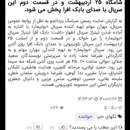
شامگاه 25 اردیبهشت و در قسمت دوم این
سریال با صدای بابک افرا پخش می شود.
به گزارش سایت رسمی سیامک یزدانجو به نقل از روابط عمومی
سریال، مهران مهام تهیه کننده سریال «بوتیمار» با اشاره به
آماده شدن تیتراژ سریال اظهار داشت: بابک افرا تیتراژ سریال
«بوتیمار» را می خواند و در قسمت دوم و از امشب ۲۵
اردیبهشت این سریال تلویزیونی با صدای بابک افرا روی آنتن
می رود. سریال «بوتیمار» به تهیه کنندگی مهران مهام و به
کارگردانی علیرضا نجف زاده با سرپرستی نویسندگان سعید
جلالی حوالی ساعت ۲۰: ۴۵ هر شب روی آنتن شبکه سه سیما
می رود. حمید لولایی، مرجانه گلچین، هدایت هاشمی، اشکان
اشتیاق، سارا مقربی، ندا کوهی، علیرضا درویش، سلمان خطی،
ملیحه بقایی، حسین توهمی، سامی غریبی و دانیال جعفری
بازیگران اصلی این مجموعه تلویزیونی هستند.
1400/02/26
14:43:13
1046
/ 5
5.0
تگهای خبر:
خواننده
این مطلب را می پسندید؟
(0)
(1)