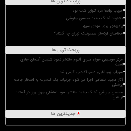
پربیننده ترین ها
حبیب واقعا مرد تنهای شب بود!
بشنوید آهنگ جدید محسن چاوشی
یادبودی برای مهدی سپهر
مخاطبان ارکستر سمفونیک تهران چه گفتند؟
پربحث ترین ها
مرکز موسیقی حوزه هنری آلبوم منتشر نمود شنیدن آسمان جاری
است
سهراب پورناظری عضو آکادمی گرمی شد
آثار مجید انتظامی اجرا می شود جزئیات یک کنسرت به افتخار جامعه
پزشکی
محسن چاوشی آهنگ جدید منتشر نمود تماشای چهل روز در آستانه
اربعین
جدیدترین ها