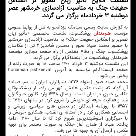
نشست آنلاین تأثیر زبان تصویر بر انعکاس
حقیقت جنگ به مناسبت آزادسازی خرمشهر عصر
دوشنبه ۳ خردادماه برگزار می گردد.
به گزارش سایت رسمی سیامک یزدانجو به نقل از روابط عمومی
مؤسسه
هنرمندان
پیشکسوت، نشست تخصصی «تأثیر زبان
تصویر بر انعکاس حقیقت جنگ» به مناسبت آزادسازی خرمشهر
با حضور محمد صیاد صبور و محسن شاندیز ۲ تن از عکاسان
پیشکسوت جنگ و دفاع مقدس از راه صفحه مجازی مؤسسه
هنرمندان پیشکسوت در اینستاگرام برگزار می گردد.
این نشست دوشنبه ۳ خرداد ۱۴۰۰ ساعت ۱۸ به صورت زنده از
صفحه اینستاگرام مؤسسه به آدرس honarman_pishkesvat
پخش می شود.
محمد صیاد صبور (متولد ۱۳۲۶، بندرانزلی، ایران) یا «م. صیاد»
آن گونه که پشت عکس هایش مُهر می زند، از پیشکسوتان
عکاسی خبری در ایران است. از سال ۱۳۴۸ وارد کانون خبرنگاران
شد و فعالیت حرفه ای خویش را شروع کرد. در سالهای ۱۳۵۰ تا
۱۳۵۷ با روزنامه آیندگان در بخش های سیاسی، ورزشی و
اجتماعی همکاری کرد و در آستانه ی انقلاب، همکاری خویش را
با خبرگزاری آسوشیتدپرس شروع کرد که تا سال ۱۳۸۰ ادامه
یافت. صیاد از همان آغاز جنگ به صورت مستمر برای تهیه
عکس و ارسال آن به جبهه ها می رفت.