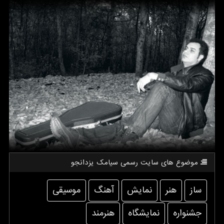
موضوع های سایت رسمی سیامك یزدانجو
ساز
هنر
نمایش
آهنگ
موسیقی
جشنواره
نمایشگاه
هنرمند