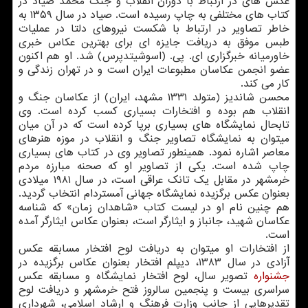
عکس های در ارتباط با دوران انقلاب و جنگ محمد صیاد در
کتاب های مختلفی به چاپ رسیده است. صیاد در سال ۱۳۵۹ به
خاطر تصاویر در ارتباط با شکست نیروهای دلتا در عملیات
طبس موفق به دریافت جایزه ای برای بهترین عکاس خبری
خاورمیانه خبرگزاری ای. پی. (اسوشیتدپرس) شد. او هم اکنون
عضو انجمن عکاسان مطبوعات ایران است و در تهران زندگی و
کار می کند.
محسن شاندیز (متولد ۱۳۳۱ مشهد، ایران) از عکاسان جنگ و
انقلاب هم بوده و افتخارات بسیاری کسب کرده است. وی
تابحال نمایشگاه های بسیاری برپا کرده است که در آن میان
میتوان به نمایشگاه تصاویر جنگ و انقلاب در موزه هنرهای
معاصر اشاره نمود. همینطور تصاویر وی در کتاب های بسیاری
چاپ شده است. یکی از تصاویر او که صحنه مبارزه مردم
خرمشهر در مقابل یک تانک عراقی است، در سال ۱۹۸۱ میلادی
بعنوان عکس برگزیده نمایشگاه جهانی آمستردام انتخاب گردید.
هم چنین نام او در لیست کتاب «شاهدان زمان» که شناسه
عکاسان شهید، جانباز و ایثارگر است، بعنوان عکاس ایثارگر آمده
است.
از افتخارات او میتوان به دریافت لوح افتخار مسابقه عکس
آزادی در سال ۱۳۸۳، دیپلم افتخار بعنوان عکاس برگزیده در
جشنواره
تصویر سال، لوح افتخار نمایشگاه و مسابقه عکس
سراسری بیست و پنجمین سالروز فتح خرمشهر و دریافت لوح
تقدیرهایی از جانب وزارت فرهنگ و ارشاد اسلامی، شهرداری