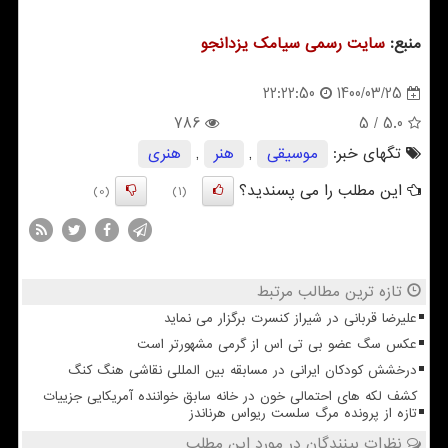
منبع:
سایت رسمی سیامك یزدانجو
1400/03/25
22:22:50
786
/ 5
5.0
تگهای خبر:
موسیقی
,
هنر
,
هنری
این مطلب را می پسندید؟
(0)
(1)
تازه ترین مطالب مرتبط
علیرضا قربانی در شیراز کنسرت برگزار می نماید
عکس سگ عضو بی تی اس از گرمی مشهورتر است
درخشش کودکان ایرانی در مسابقه بین المللی نقاشی هنگ کنگ
کشف لکه های احتمالی خون در خانه سابق خواننده آمریکایی جزییات
تازه از پرونده مرگ سلست ریواس هرناندز
نظرات بینندگان در مورد این مطلب