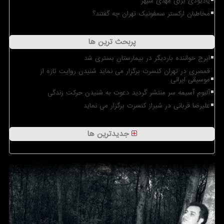
یادبودی برای مهدی سپهر
مخاطبان ارکستر سمفونیک تهران چه گفتند؟
پربحث ترین ها
ایرج خواننده باردیگر در بیمارستان بستری شد
قمصری در تهران کنسرت برگزار می نماید شنیدن روایت تازه از
موسیقی ایرانی
آلبوم آسیمه سر منتشر گردید دعوت به شنیدن حرکت زندگی
علیرضا قربانی در شیراز کنسرت برگزار می نماید
جدیدترین ها