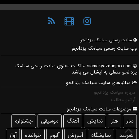
سایت رسمی سیامك یزدانجو
وب سایت رسمی سیامک یزدانجو
siamakyazdanjoo.com مالکیت معنوی سایت رسمی سیامک
یزدانجو متعلق به ایشان می باشد
میانبرهای سایت سیامک یزدانجو
درباره سیامک یزدانجو
آرشیو مطالب
موضوعات سایت سیامک یزدانجو
ساز
هنر
نمایش
آهنگ
موسیقی
جشنواره
هنرمند
نمایشگاه
آموزش
آلبوم
خواننده
آواز