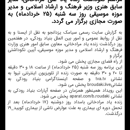
سابق هنری وزیر فرهنگ و ارشاد اسلامی و مدیر
موزه موسیقی روز سه شنبه (۲۵ خردادماه) به
صورت مجازی برگزار می گردد.
به گزارش سایت رسمی سیامک یزدانجو به نقل از ایسنا و به
نقل از روابط عمومی و امور بین الملل بنیاد رودکی، در هفتمین
روز درگذشت زنده یاد مرادخانی، معاون سابق امور هنری وزارت
فرهنگ و ارشاد اسلامی و مدیر موزه موسیقی، آیین نکوداشتی
برگزار و
از راه فضای مجازی پخش می شود.
این برنامه روز سه شنبه (۲۵ خردادماه) از ساعت ۱۸ و ۳۰ دقیقه
تا ۲۰ و ۳۰ دقیقه به صورت زنده از تلویزیون اینترنتی تیوا به
نشانی tva.tv و صفحه اینستاگرامی بنیاد رودکی به
نشانیbroudaki.live پخش می شود.
این رویداد همینطور همزمان در صفحه آپارات بنیاد رودکی به
نشانی aparat.com/b.roudaki پخش می شود.
زنده یاد مرادخانی بامداد روز دوشنبه (۱۷ خردادماه) بعد از
تحمل دوره ای بیماری به علت عوارض ناشی از بیماری کویید_۱۹
درگذشت.