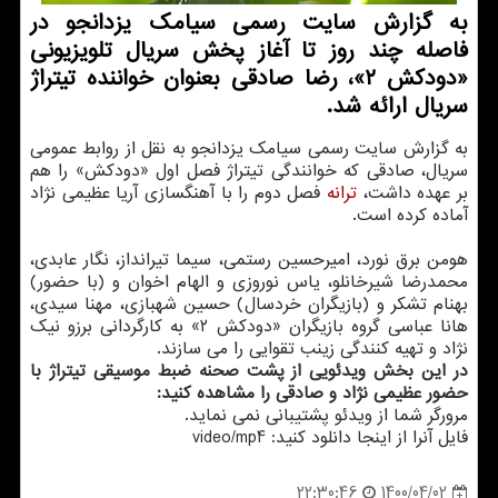
به گزارش سایت رسمی سیامک یزدانجو در
فاصله چند روز تا آغاز پخش سریال تلویزیونی
«دودکش ۲»، رضا صادقی بعنوان خواننده تیتراژ
سریال ارائه شد.
به گزارش سایت رسمی سیامک یزدانجو به نقل از روابط عمومی
سریال، صادقی که خوانندگی تیتراژ فصل اول «دودکش» را هم
بر عهده داشت،
ترانه
فصل دوم را با آهنگسازی آریا عظیمی نژاد
آماده کرده است.
هومن برق نورد، امیرحسین رستمی، سیما تیرانداز، نگار عابدی،
محمدرضا شیرخانلو، یاس نوروزی و الهام اخوان و (با حضور)
بهنام تشکر و (بازیگران خردسال) حسین شهبازی، مهنا سیدی،
هانا عباسی گروه بازیگران «دودکش ۲» به کارگردانی برزو نیک
نژاد و تهیه کنندگی زینب تقوایی را می سازند.
در این بخش ویدئویی از پشت صحنه ضبط موسیقی تیتراژ با
حضور عظیمی نژاد و صادقی را مشاهده کنید:
مرورگر شما از ویدئو پشتیبانی نمی نماید.
فایل آنرا از اینجا دانلود کنید: video/mp4
1400/04/02
22:30:46