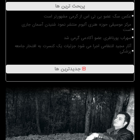
پربحث ترین ها
عکس سگ عضو بی تی اس از گرمی مشهورتر است
مرکز موسیقی حوزه هنری آلبوم منتشر نمود شنیدن آسمان جاری
است
سهراب پورناظری عضو آکادمی گرمی شد
آثار مجید انتظامی اجرا می شود جزئیات یک کنسرت به افتخار جامعه
پزشکی
جدیدترین ها