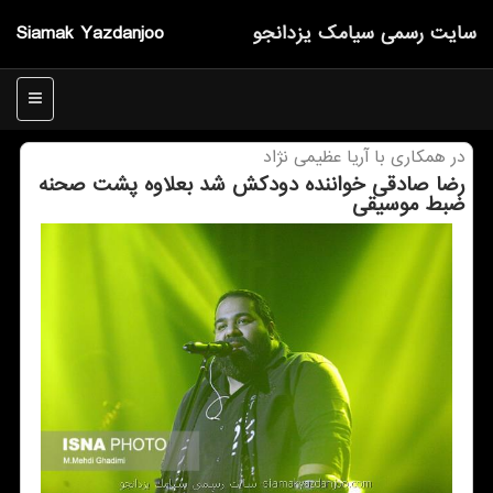
سایت رسمی سیامك یزدانجو
Siamak Yazdanjoo
منو
در همكاری با آریا عظیمی نژاد
رضا صادقی خواننده دودكش شد بعلاوه پشت صحنه
ضبط موسیقی