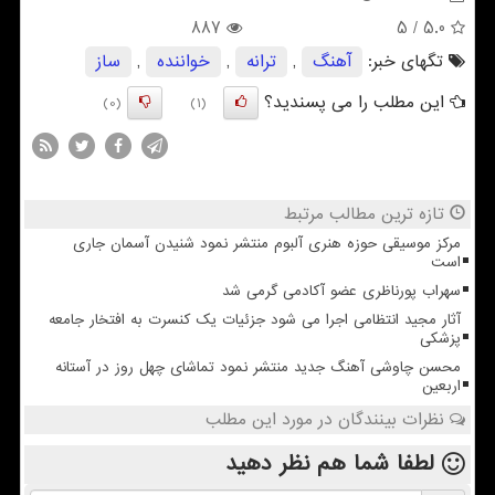
887
/ 5
5.0
تگهای خبر:
آهنگ
,
ترانه
,
خواننده
,
ساز
این مطلب را می پسندید؟
(0)
(1)
تازه ترین مطالب مرتبط
مرکز موسیقی حوزه هنری آلبوم منتشر نمود شنیدن آسمان جاری
است
سهراب پورناظری عضو آکادمی گرمی شد
آثار مجید انتظامی اجرا می شود جزئیات یک کنسرت به افتخار جامعه
پزشکی
محسن چاوشی آهنگ جدید منتشر نمود تماشای چهل روز در آستانه
اربعین
نظرات بینندگان در مورد این مطلب
لطفا شما هم
نظر دهید