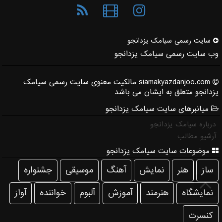
سایت رسمی سیامك یزدانجو
وب سایت رسمی سیامک یزدانجو
siamakyazdanjoo.com مالکیت معنوی سایت رسمی سیامک
یزدانجو متعلق به ایشان می باشد
میانبرهای سایت سیامک یزدانجو
درباره سیامک یزدانجو
آرشیو مطالب
موضوعات سایت سیامک یزدانجو
ساز
هنر
نمایش
آهنگ
موسیقی
جشنواره
نمایشگاه
هنرمند
آموزش
آلبوم
خواننده
آواز
كنسرت