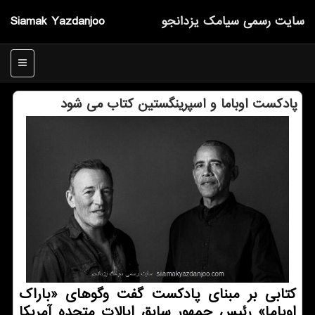
سایت رسمی سیامك یزدانجو
Siamak Yazdanjoo
منو
پادكست اوباما و اسپرینگستین كتاب می شود
کتابی بر مبنای پادکست گفت وگوهای «باراک
اوباما» رئیس جمهور سابق ایالات متحده آمریکا