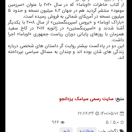
از کتاب خاطرات «اوباما» که در سال ۲۰۲۰ با عنوان «سرزمین
موعود» منتشر گردید هم در جهان ۸.۲ میلیون نسخه و حدود ۵
میلیون نسخه در آمریکای شمالی به فروش رسیده است.
«باراک اوباما» و «بروس اسپرینگستین» از سال ۲۰۰۸ با یکدیگر
آشنا شدند و «اسپرینگستین» در ژانویه ۲۰۱۷ در کاخ سفید
همزمان با روزهای پایانی دوران ریاست جمهوری «اوباما» اجرا
داشت.
این دو در پادکست بیشتر روایت گر داستان های شخصی درباره
زندگی های شان بوده اند و چندان به مسائل سیاسی نپرداخته
اند.
منبع:
سایت رسمی سیامك یزدانجو
1400/05/02
22:26:34
966
/ 5
5.0
تگهای خبر:
خواننده
,
شعر