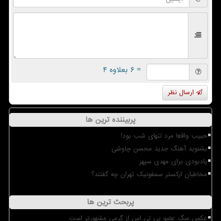
= ۶ بعلاوه ۴
ارسال نظر
پربیننده ترین ها
حبیب واقعا مرد تنهای شب بود!
بشنوید آهنگ جدید محسن چاوشی
یادبودی برای مهدی سپهر
مخاطبان ارکستر سمفونیک تهران چه گفتند؟
پربحث ترین ها
عکس سگ عضو بی تی اس از گرمی مشهورتر است