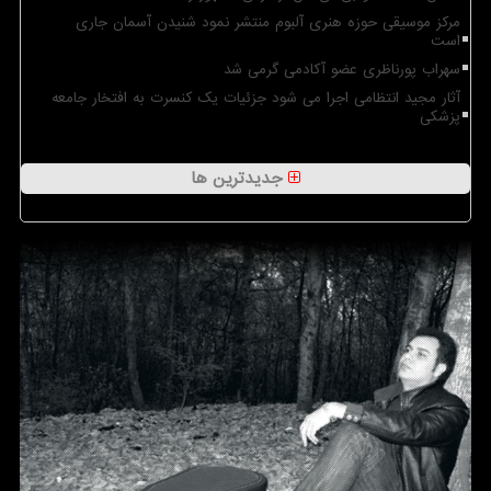
مرکز موسیقی حوزه هنری آلبوم منتشر نمود شنیدن آسمان جاری
است
سهراب پورناظری عضو آکادمی گرمی شد
آثار مجید انتظامی اجرا می شود جزئیات یک کنسرت به افتخار جامعه
پزشکی
جدیدترین ها