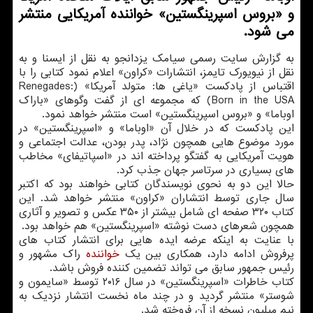
و «بروس اسپرینگستین» خواننده آمریکایی منتشر
می شود.
به گزارش سایت رسمی سیامک یزدانجو به نقل از ایسنا و به
نقل از نیویورک تایمز، انتشارات «کراون» اعلام نمود کتابی را با
اقتباس از پادکست «یاغی ها: متولد آمریکا» (Renegades:
Born in the USA) که مجموعه ای از گفت وگوهای «باراک
اوباما» و «بروس اسپرینگستین» است منتشر خواهد نمود.
این پادکست که در خلال آن «اوباما» و «اسپرینگستین» در
مورد موضوع هایی همچون نژاد، پدر بودن، عدالت اجتماعی و
هویت آمریکایی به گفتگو پرداخته اند در «اسپاتیفای» مخاطب
های بسیاری در سرتاسر جهان جذب کرد.
حالا این دو به نحوی نویسندگان کتابی خواهند بود که اکتبر
سال جاری توسط انتشاران «کراون» منتشر خواهد شد. این
کتاب ۳۲۰ صفحه ای شامل بیشتر از ۳۵۰ عکس و تصویر و آثاری
همچون شعرهای دست نوشته «اسپرینگستین» هم خواهد بود.
با عنایت به اینکه عرضه ایده هایی برای انتشار کتاب های
پرفروش ادامه دارد، همکاری بین یک
خواننده
راک مشهور و
رئیس جمهور سابق می تواند تضمین کننده فروش باشد.
کتاب خاطرات «اسپرینگستین» در سال ۲۰۱۶ توسط «سایمون و
شوستر» منتشر گردید و در چند ماه نخست انتشار نزدیک به
نیم میلیون نسخه از آن فروخته شد.