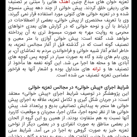
تعزیه خوان های مبدع چنین
آهنگ
هایی را مبتنی بر تصنیف
های ردیفی خلق کردند. پیش خوانی از چند دهه پیش منسوخ
شده و در تعزیه خوانی های کنونی مورد استفاده قرار نمی گیرند.
وی با تعریف مختصری از پیش خوانی، بعضی از اصطلاحات در
ارتباط با آن و نوحه خوانی که در گزارش های بعدی «نواهای
محرمی به روایت مهر» به صورت مبسوط تری به آن پرداخته
خواهد شد، گفته است: پیش خوانی آوازی با متر معین و
تصنیف گونه است که در گذشته قبل از آغاز مجالس تعزیه، به
خاطر اعلام آغاز شبیه خوانی و فراخواندن مردم به تماشای آن، بر
روی بام های بلند و گاه به صورت سیار در کوچه پس کوچه های
آبادی ها و محله ها اجرا می شد. این گونه نغمه ها مأخوذ از
تصنیف ها و
ترانه
های متداول بوده و اشعار آنها به فراخور
مضامین تعزیه تصنیف می شده است.
شرایط اجرای «پیش خوانی» در مجالس تعزیه خوانی
این پژوهشگر در توصیف شرایط اجرای «پیش خوانی» معتقد
است: در جریان شکل گیری و تکامل تعزیه، علاقه به اجرای پیش
خوانی ها منجر به پیدایش تصانیفی بدیع و پرتعداد شد. پیش
خوانی ها از نظر نحوه اجرا، مکان اجرا، مجریان و موقعیت کاربرد
آنها نسبت به هم متفاوت بودند. از همین رو این گروه از الحان
در بعضی مناطق به صورت انفرادی و در بعضی دیگر از نواحی
تعزیه خیز به صورت گروهی به اجرا در می آمد. شرایط سنی
مجریان هم با چنین تفاوت هایی روبه رو بوده و گاهی دختران