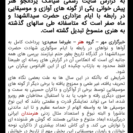
به گزارش سایت رسمی سیامک یزدانجو هنر
پیش خوانی یکی از گونه های آوازی و موسیقایی
در رابطه با ایام عزاداری حضرت سیدالشهدا و
ماه صفر است که متاسفانه طی سالهای گذشته
به هنری منسوخ تبدیل گشته است.
خبرگزاری مهر – گروه
هنر
– علیرضا سعیدی:
پرداخت کامل به
آواها و نواهای در رابطه با ایام سوگواری شهادت حضرت
سیدالشهدا در گذرگاه تاریخ بطور حتم نیازمند بررسی های همه
جانبه ای است که انعکاس آن در گزارش های رسانه ای طبیعتاً
فقط محدود به بازتاب چکیده ای از این اقیانوس بیکران می
شود.
شرایطی که باآنکه در این سال ها به علت بعضی نگاه های
تحریف یافته، غیر علمی و ممزوج یافته با برخی دیگر از گونه های
موسیقایی توسط برخی از آواگران و ذاکران حسینی به سمت و
سوی دیگری رفته و خوب یا بد با استقبال مخاطبان هم روبرو
شده، اما می تواند نمایشگر قدرت و عظمتی باشد که این نوع
موسیقی ها به واسطه الهام از حماسه عظیم و تا ابد ماندنی
عاشورا و البته نبوغ و استعداد مثال زدنی
هنرمندان
ایرانی
دربرگیرنده ابعاد متنوع و جذابی هستند که گوش هر شنونده ای
را نوازش می کند. و ای کاش تعداد بیشتری از ذاکران، نوحه
خوانان و راویان موسیقایی این بخش مهم از تاریخ در خوانش