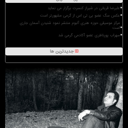
علیرضا قربانی در شیراز کنسرت برگزار می نماید
عکس سگ عضو بی تی اس از گرمی مشهورتر است
مرکز موسیقی حوزه هنری آلبوم منتشر نمود شنیدن آسمان جاری
است
سهراب پورناظری عضو آکادمی گرمی شد
جدیدترین ها