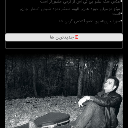
عکس سگ عضو بی تی اس از گرمی مشهورتر است
مرکز موسیقی حوزه هنری آلبوم منتشر نمود شنیدن آسمان جاری
است
سهراب پورناظری عضو آکادمی گرمی شد
جدیدترین ها