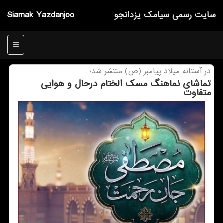
سایت رسمی سیامك یزدانجو
Siamak Yazdanjoo
منو
در آستانه میلاد پیامبر (ص) منتشر شد؛
تماشای نماهنگ مسک الختام درحال و هوایی
متفاوت