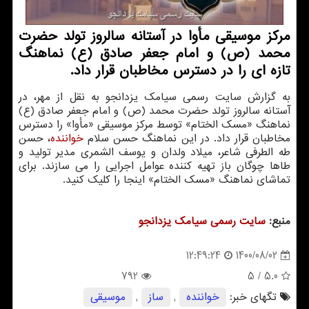
مرکز موسیقی مأوا در آستانه سالروز تولد حضرت
محمد (ص) و امام جعفر صادق (ع) نماهنگ
تازه ای را در دسترس مخاطبان قرار داد.
به گزارش سایت رسمی سیامک یزدانجو به نقل از مهر، در
آستانه سالروز تولد حضرت محمد (ص) و امام جعفر صادق (ع)
نماهنگ «مسک الختام» توسط مرکز موسیقی «مأوا» را دسترس
مخاطبان قرار داد. در این نماهنگ حسن سلام
خواننده
، حسن
طه الطرفی شاعر، میلاد ولدان و یوسف الشمری مدیر تولید و
طاها چوگان باز تهیه کننده عوامل اجرایی را می سازند. برای
تماشای نماهنگ «مسک الختام» اینجا را کلیک کنید.
منبع:
سایت رسمی سیامك یزدانجو
1400/08/02
12:49:24
792
/ 5
5.0
تگهای خبر:
خواننده
,
ساز
,
موسیقی