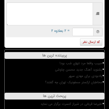
= ۲ بعلاوه ۲
ارسال نظر
پربیننده ترین ها
حبیب واقعا مرد تنهای شب بود!
بشنوید آهنگ جدید محسن چاوشی
یادبودی برای مهدی سپهر
مخاطبان ارکستر سمفونیک تهران چه گفتند؟
پربحث ترین ها
علیرضا قربانی در شیراز کنسرت برگزار می نماید