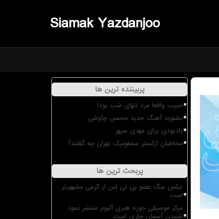
Siamak Yazdanjoo
پربیننده ترین ها
حبیب واقعا مرد تنهای شب بود!
بشنوید آهنگ جدید محسن چاوشی
یادبودی برای مهدی سپهر
مخاطبان ارکستر سمفونیک تهران چه گفتند؟
پربحث ترین ها
عکس سگ عضو بی تی اس از گرمی مشهورتر
است
مرکز موسیقی حوزه هنری آلبوم منتشر نمود
شنیدن آسمان جاری است