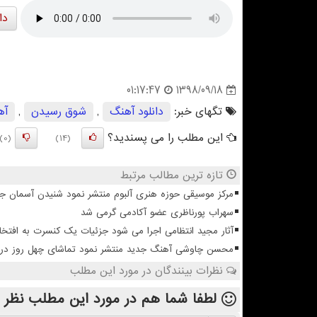
دا
1398/09/18
01:17:47
تگهای خبر:
دانلود آهنگ
,
شوق رسیدن
,
آه
این مطلب را می پسندید؟
(0)
(14)
تازه ترین مطالب مرتبط
مرکز موسیقی حوزه هنری آلبوم منتشر نمود شنیدن آسمان 
سهراب پورناظری عضو آکادمی گرمی شد
آثار مجید انتظامی اجرا می شود جزئیات یک کنسرت به افتخا
محسن چاوشی آهنگ جدید منتشر نمود تماشای چهل روز در آس
نظرات بینندگان در مورد این مطلب
لطفا شما هم
در مورد این مطلب
نظر 