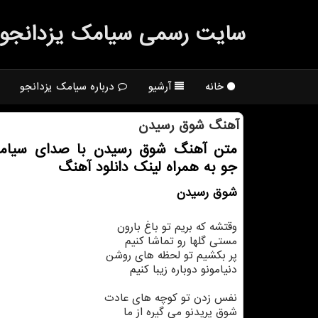
سایت رسمی سیامك یزدانجو
خانه
آرشیو
درباره سیامک یزدانجو
آهنگ شوق رسیدن
متن آهنگ شوق رسیدن با صدای سیام
جو به همراه لینك دانلود آهنگ
شوق رسيدن
وقتشه كه بريم تو باغ بارون
مستى گلها رو تماشا كنيم
پر بكشيم تو لحظه هاى روشن
دنيامونو دوباره زيبا كنيم
نفس زدن تو كوچه هاى عادت
شوق پريدنو مي گيره از ما