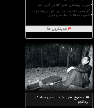
سهراب پورناظری عضو آکادمی گرمی شد
آثار مجید انتظامی اجرا می شود جزئیات یک
کنسرت به افتخار جامعه پزشکی
جدیدترین ها
موضوع های سایت رسمی سیامك
یزدانجو