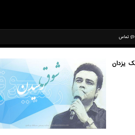
تماس
ك یزدان