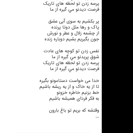
پرسه زدن تو لحظه هاى تاريك
فرصت ديدنو مي گیره از ما
پر بکشیم به سوی آبی عشق
پاک و رها مثل دوتا پرنده
از چشمه زلال و عطر و نورش
جون بگیریم بشیم دوباره زنده
نفس زدن تو كوچه هاى عادت
شوق پريدنو مي گيره از ما
پرسه زدن تو لحظه هاى تاريك
فرصت ديدنو مي گیره از ما
خدا می خواست دستامونو بگيره
تا از يه خاك و از يه ريشه باشيم
خط بزنيم خاطره خزونو
به فكر فرداى هميشه باشيم
وقتشه كه بريم تو باغ بارون
...