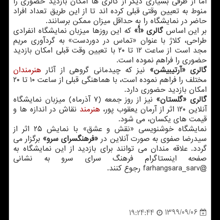
اما از طرفی بسیاری دیگر از گالری ها امکان بازدید حضوری را
منوط به تعیین وقتی قبلی کرده اند تا از این طریق تعداد افراد
حاضر در نمایشگاه را به حداقل میزان ممکن برسانند.
بر این اساس
گالری «اُ»
که این روزها میزبان نمایشگاه انفرادی
طراحی، کلاژ با عنوان «تماس در دوردست» به گردآوری مریم
مجد است از ساعت ۱۲ تا ۲۰ با تعیین وقت قبلی امکان بازدید
حضوری را فراهم نموده است.
گالری «آرتیبیشن»
نیز که چیدمانی گروهی از آثار
هنرمندان
مختلف را فراهم نموده است، با هماهنگی قبلی از ساعت ۱۰ تا ۲۰
امکان بازدید حضوری دارد.
گالری «گلستان»
نیز از روز جمعه (۷ آذرماه) میزبان نمایشگاه
آنلاین ۱۲۰ اثر از آرمان یعقوب پور،
هنرمند
نقاش در اندازه ها و
قیمت های یکسان، می شود.
نمایشگاه خوشنویسی «نقش و عشق» با نمایش ۲۵ اثر از
سیدرضا صفوی به صورت آنلاین در
«فرهنگسرای سرو»
برگزار می
گردد. علاقه مندان می توانند برای بازدید از این نمایشگاه به
صفحه اینستاگرام فرهنگ سرای سرو به نشانی
@farhangsara_sarv رجوع کنند.
1399/09/06
19:24:44