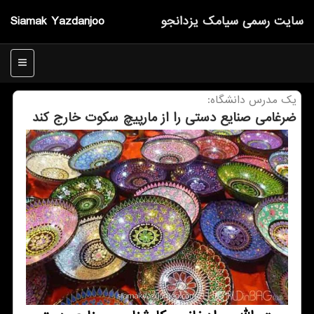
سایت رسمی سیامك یزدانجو
Siamak Yazdanjoo
منو
یك مدرس دانشگاه:
ضرغامی صنایع دستی را از مارپیچ سکوت خارج کند