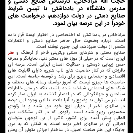
حجت الله مرادخانی، کارشناس صنایع دستی و
مدرس دانشگاه در یادداشتی با تبیین شرایط
صنایع دستی در دولت دوازدهم، درخواست های
خودرا در این عرصه بیان نمود.
مرادخانی در یادداشتی که اختصاصی در اختیار ایسنا قرار داده
است، درباره وضعیت حال حاضر صنایع دستی و انتظارات
متصور از دولت سیزدهم، این چنین نوشته است:
صنایع دستی و هنرهای سنتی ویترینی فاخر از فرهنگ و
هنر
ایران است که در خیلی از موزه های معتبر دنیا، نمایانگر و معرف
حس زیبایی دوستی و خلاقیت انسان ایرانی است. عرصه ای
باارزش که در کنار خاصیت های ناب هنری، دارای قابلیت های
اقتصادی و اجتماعی بارزی برای رشد و توسعه جامعه است. این
خاصیت ها چیزی نیست که امروز بواسطه رسانه های مختلف و
شبکه های اجتماعی شناخته شده باشند، بلکه در متن خاطرات
سیاحان و جهانگردانی که در اعصار گذشته به ایران سفر کرده
اند، نیز می توان به وضوح رد آنرا یافت. با این وجود این عرصه
در سالهای اخیر از دوران اوج خود دور شده و با رکودی
محسوس روبرو شده است. رکودی که در کنار مشکلات بین
المللی پیش آمده برای کشور، ناشی از بی توجهی متولیان
اجرائی آن در سالهای اخیر بوده است. به شکلی که به مرور
جایگاه این هنر صنعت اصیل، در ساختار اجرائی متولی آن یعنی