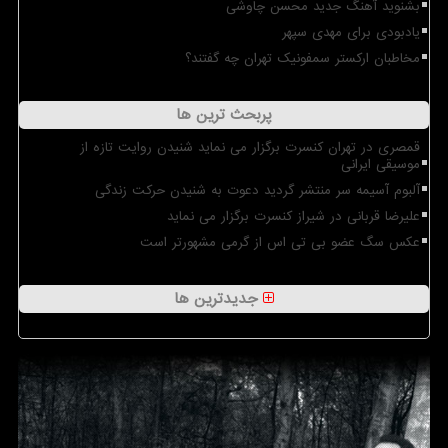
بشنوید آهنگ جدید محسن چاوشی
یادبودی برای مهدی سپهر
مخاطبان ارکستر سمفونیک تهران چه گفتند؟
پربحث ترین ها
قمصری در تهران کنسرت برگزار می نماید شنیدن روایت تازه از
موسیقی ایرانی
آلبوم آسیمه سر منتشر گردید دعوت به شنیدن حرکت زندگی
علیرضا قربانی در شیراز کنسرت برگزار می نماید
عکس سگ عضو بی تی اس از گرمی مشهورتر است
جدیدترین ها