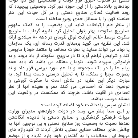
شکلی در سکوت خبری قرار گرفت و همنشینی این دو، توجه
نهادهای بالادستی را از این حوزه دور کرد. وضعیتی پیچیده که
روند فعالیت فعالان صنایع دستی و در کل حیات این هنر
صنعت کهن را با مسائل جدی روبرو ساخته است.
از منظر علم ارتباطات شاید این وضعیت را به کمک مفهوم
«مارپیچ سکوت» بهتر بتوان تحلیل کرد. نظریه گرداب یا مارپیچ
سکوت توسط خانم الیزابت نوئل نئومان در دهه ۸۰ میلادی ارائه
شد. این نظریه می گوید برمبنای قدرت رسانه ای، یک سازمان
یا نهاد می تواند عقاید یا نظرات مخالف یا منتقد خودرا مایوس
کند و شرایطی فراهم آورد تا در مارپیچ سکوت، از یاد بروند و به
فراموشی سپرده شوند. نئومان معتقد می باشد که باید همه
پیام ها را در یک مجموعه و با هم مورد بررسی قرار داد و نه
بصورت مجزا و منفک، تا به تحلیل درستی دست پیدا کرد. به
عبارت دیگر این نظریه در تلاش است تا سکوت گروهی را
توضیح دهد که احساس می کنند نظر و عقیده آنها از نظر
تعدادی در اقلیت باشد، هرچند که ممکنست در واقعیت این
مسئله درست نباشد.
ایشان سپس یادداشت خود اضافه کرده است:
بر این مبنا بنظر می رسد در دولت دوازدهم، مدیران وزارت
میراث فرهنگی گردشگری و صنایع دستی با نادیده انگاشتن
نقدها نسبت به وضعیت روز صنایع دستی و بی توجهی آنها به
چالش های مختلف صنایع دستی، تلاش کردند تا کلیدواژه های
مربوط این مطالبات را به گفتمان خود وارد نکرده و از موضع