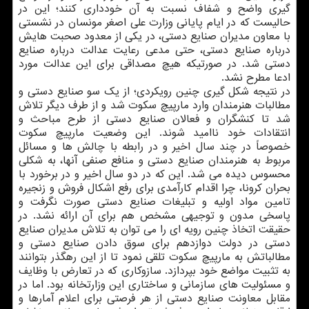
گیری واضح و شفاف نسبت به آن خودداری کنند؛ این در
حالیست که در ایام پایانی وزارت علی اصغر مونسان در نشستی
با معاون مدیران صنایع دستی، در یکی از معدود صحبت هایش
درباره صنایع دستی، حتی مدعی رعایت عدالت درباره صنایع
دستی شد. در صورتیکه هیچ مصداقی برای این عدالت مورد
ادعا مطرح نشد.
در نتیجه شکل گیری چنین رویکردی؛ از یک سو صنایع دستی و
مطالبات هنرمندان وارد مارپیچ سکوت شد و از طرف دیگر تلاش
شد تا کنشگران و فعالان صنایع دستی از طرح مباحث و
انتقادات خود ناامید شوند. این وضعیت مارپیچ سکوت
خصوصاً در چند سال اخیر و در رابطه با چالش ها و مسائل
مربوط به هنرمندان صنایع دستی و منافع صنفی آنها، به شکلی
محسوس دیده می شد. این که در دو سال اخیر و در برخورد با
بحران کرونا، چرا اقدام کارآمدی برای رفع اشکال فروش و زنجیره
تامین مواد اولیه و تبلیغات صنایع دستی صورت نگرفت و
پاسخی مدون و توجیهی مشخص هم برای آن ارائه نشد. در
حقیقت اتخاذ چنین رویه ای را می توان به تلاش مدیران صنایع
دستی در دولت دوازدهم برای سوق دادن صنایع دستی و
مطالباتش به مارپیچ سکوت تلقی نمود تا از این رهگذر بتوانند
به تثبیت مواضع خود بپردازد. سازوکاری که در تعارض با وظایف
و مسئولیت های سازمانی و ساختاری این وزارتخانه بود. اما در
مقابل معاونت صنایع دستی از هر فرصتی برای اعلام آمارها و