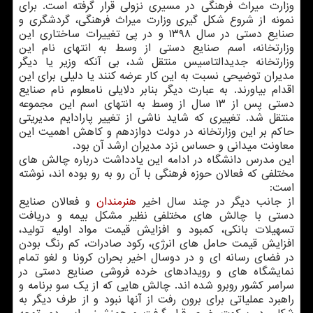
وزارت میراث فرهنگی در مسیری نزولی قرار گرفته است. برای
نمونه از شروع شکل گیری وزارت میراث فرهنگی، گردشگری و
صنایع دستی در سال ۱۳۹۸ و در پی تغییرات ساختاری این
وزارتخانه، اسم صنایع دستی از وسط به انتهای نام این
وزارتخانه جدیدالتاسیس منتقل شد، بی آنکه وزیر یا دیگر
مدیران توضیحی نسبت به این کار عرضه کنند یا دلیلی برای این
اقدام بیاورند. به عبارت دیگر بنابر دلایلی نامعلوم نام صنایع
دستی پس از ۱۳ سال از وسط به انتهای اسم این مجموعه
منتقل شد. تغییری که شاید ناشی از تغییر پارادایم مدیریتی
حاکم بر این وزارتخانه در دولت دوازدهم و کاهش اهمیت این
معاونت میدانی و حساس نزد مدیران ارشد آن بود.
این مدرس دانشگاه در ادامه این یادداشت درباره چالش های
مختلفی که فعالان حوزه فرهنگی با آن رو به رو بوده اند، نوشته
است:
از جانب دیگر در چند سال اخیر
هنرمندان
و فعالان صنایع
دستی با چالش های مختلفی نظیر مشکل بیمه و دریافت
تسهیلات بانکی، کمبود و افزایش قیمت مواد اولیه تولید،
افزایش قیمت حامل های انرژی، رکود صادرات، کم رنگ بودن
در فضای رسانه ای و در دوسال اخیر بحران کرونا و لغو تمام
نمایشگاه های و رویدادهای خرده فروشی صنایع دستی در
سراسر کشور روبرو شده اند. چالش هایی که از یک سو برنامه و
راهبرد عملیاتی برای برون رفت از آنها نبود و از طرف دیگر به