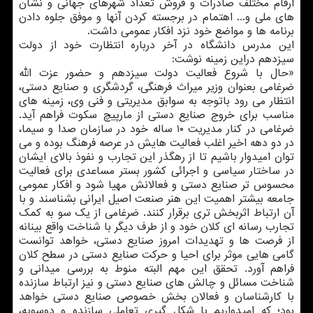
ارقام مختلف صادرات و فروش تعداد شهرهای جهانی و نشان
های ملی و... اهتمام در برجسته کردن آنها و موفق جلوه دادن
برنامه ها و مواضع خود نزد افکار عمومی داشت.
این مدرس دانشگاه در آخر درباره انتظارت خود از دولت
سیزدهم دراین زمینه نوشت:
«حال با شروع فعالیت دولت سیزدهم و حضور عزت الله
ضرغامی بعنوان وزیر میراث فرهنگی، گردشگری و صنایع دستی،
انتظار می رود باتوجه به سوابق مدیریتی و فنی وی، زمینه های
مناسب برای خروج صنایع دستی از مارپیچ سکوت فراهم آید.
ضرغامی در کنار مدیریت ۱۰ ساله خود در سازمان صدا و سیما،
در دو دهه اخیر اغلب فعالیت هایش در عرصه فرهنگ بوده و می
توان امیدوار باشیم تا از رهگذر این تجارب و نفوذ بالای ایشان
در ساختار سیاسی و اجرائی کشور بستر مساعدی برای فعالیت
محسوس تر صنایع دستی و فعالانش مهیا شود و افکار عمومی
جامعه بیشتر اهمیت این هنر صنعت اصیل ایرانی بشناسند و با
آن ارتباط اثربخش تری برقرار کنند. ضرغامی از یک سو به کمک
تجارب رسانه ای کلان خود و از طرف دیگر با شناخت واقع بینانه
از فرصت ها و تهدیدات امروز صنایع دستی، خواهد توانست
گامی هایی موثر برای احیا و حرکت صنایع دستی در سطح کلان
فراهم آورد. تحقق این مهم البته منوط به بررسی میدانی و
شناخت مسائل و چالش های صنایع دستی و نیز ارتباط سازنده
با کارشناسان و فعالان بخش خصوصی صنایع دستی خواهد
بود؛ که امیدواریم با شکل گیری تعاملی سازنده و دوسویه،